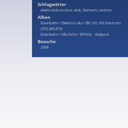
Schlagwörter
elektrolokomotive
,
elok
,
Siemens
,
vectron
Alben
Eisenbahn
/
Elektro-Loks
/
BR 192 193 (Vectron)
(370,383,475)
Eisenbahn
/
Alle EVUs
/
RPOOL - Railpool
Besuche
3308