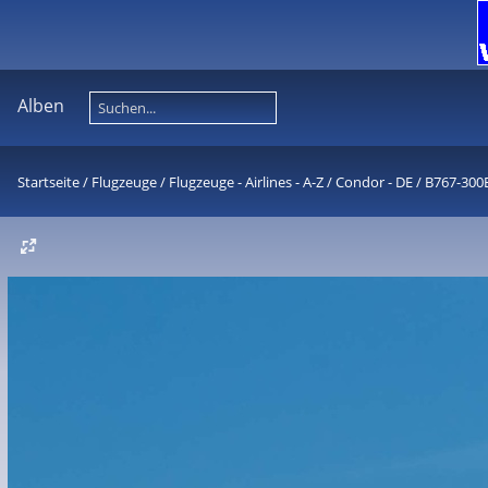
Alben
Startseite
/
Flugzeuge
/
Flugzeuge - Airlines - A-Z
/
Condor - DE
/
B767-300E