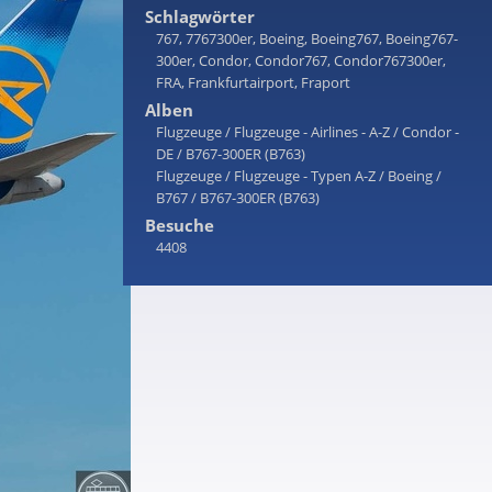
Schlagwörter
767
,
7767300er
,
Boeing
,
Boeing767
,
Boeing767-
300er
,
Condor
,
Condor767
,
Condor767300er
,
FRA
,
Frankfurtairport
,
Fraport
Alben
Flugzeuge
/
Flugzeuge - Airlines - A-Z
/
Condor -
DE
/
B767-300ER (B763)
Flugzeuge
/
Flugzeuge - Typen A-Z
/
Boeing
/
B767
/
B767-300ER (B763)
Besuche
4408