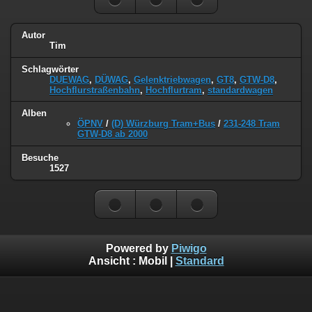
Autor
Tim
Schlagwörter
DUEWAG
,
DÜWAG
,
Gelenktriebwagen
,
GT8
,
GTW-D8
,
Hochflurstraßenbahn
,
Hochflurtram
,
standardwagen
Alben
ÖPNV
/
(D) Würzburg Tram+Bus
/
231-248 Tram
GTW-D8 ab 2000
Besuche
1527
Powered by
Piwigo
Ansicht :
Mobil
|
Standard